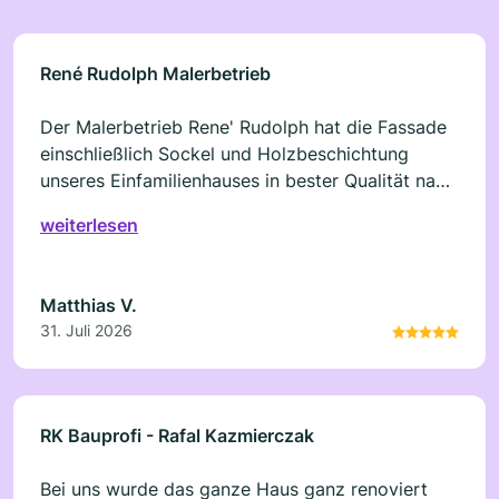
René Rudolph Malerbetrieb
Der Malerbetrieb Rene' Rudolph hat die Fassade
einschließlich Sockel und Holzbeschichtung
unseres Einfamilienhauses in bester Qualität nach
unseren Wünschen ausgeführt. Die Arbeiten
weiterlesen
erfolgt durch die Mitarbeiter zügig und wurden
stets mit uns abgesprochen. Wir können diesen
Betrieb und das Team nur weiter empfehlen. Hier
Matthias V.
stimmt nach unserer Auffassung auch das
31. Juli 2026
Preis/Leistungsverhältnis. Allen sei nochmals auf
diesem Weg ein Dank ausgesprochen.
RK Bauprofi - Rafal Kazmierczak
Bei uns wurde das ganze Haus ganz renoviert