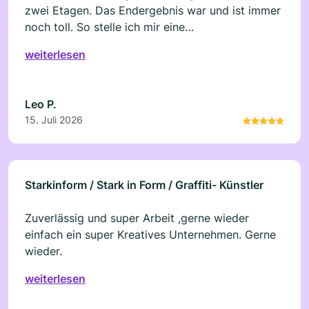
zwei Etagen. Das Endergebnis war und ist immer
noch toll. So stelle ich mir eine
Vertrauenswürdige Firma vor. 1A. Danke nochmal
weiterlesen
RK Bauprofi
Leo P.
15. Juli 2026
Starkinform / Stark in Form / Graffiti- Künstler
Zuverlässig und super Arbeit ,gerne wieder
einfach ein super Kreatives Unternehmen. Gerne
wieder.
weiterlesen