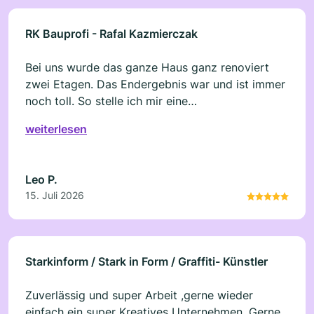
RK Bauprofi - Rafal Kazmierczak
Bei uns wurde das ganze Haus ganz renoviert
zwei Etagen. Das Endergebnis war und ist immer
noch toll. So stelle ich mir eine
Vertrauenswürdige Firma vor. 1A. Danke nochmal
weiterlesen
RK Bauprofi
Leo P.
15. Juli 2026
Starkinform / Stark in Form / Graffiti- Künstler
Zuverlässig und super Arbeit ,gerne wieder
einfach ein super Kreatives Unternehmen. Gerne