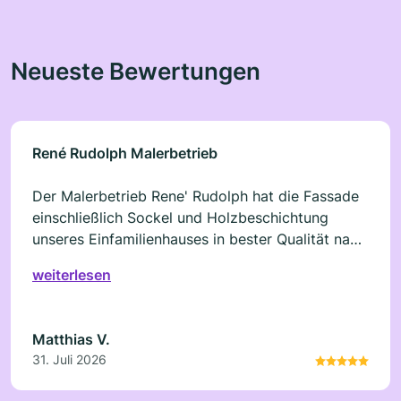
Neueste Bewertungen
René Rudolph Malerbetrieb
Der Malerbetrieb Rene' Rudolph hat die Fassade
einschließlich Sockel und Holzbeschichtung
unseres Einfamilienhauses in bester Qualität nach
unseren Wünschen ausgeführt. Die Arbeiten
weiterlesen
erfolgt durch die Mitarbeiter zügig und wurden
stets mit uns abgesprochen. Wir können diesen
Betrieb und das Team nur weiter empfehlen. Hier
Matthias V.
stimmt nach unserer Auffassung auch das
31. Juli 2026
Preis/Leistungsverhältnis. Allen sei nochmals auf
diesem Weg ein Dank ausgesprochen.