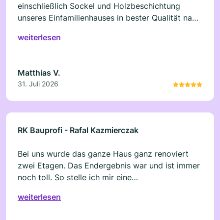
einschließlich Sockel und Holzbeschichtung
unseres Einfamilienhauses in bester Qualität nach
unseren Wünschen ausgeführt. Die Arbeiten
weiterlesen
erfolgt durch die Mitarbeiter zügig und wurden
stets mit uns abgesprochen. Wir können diesen
Betrieb und das Team nur weiter empfehlen. Hier
Matthias V.
stimmt nach unserer Auffassung auch das
31. Juli 2026
Preis/Leistungsverhältnis. Allen sei nochmals auf
diesem Weg ein Dank ausgesprochen.
RK Bauprofi - Rafal Kazmierczak
Bei uns wurde das ganze Haus ganz renoviert
zwei Etagen. Das Endergebnis war und ist immer
noch toll. So stelle ich mir eine
Vertrauenswürdige Firma vor. 1A. Danke nochmal
weiterlesen
RK Bauprofi