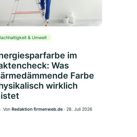
achhaltigkeit & Umwelt
nergiesparfarbe im
aktencheck: Was
ärmedämmende Farbe
hysikalisch wirklich
eistet
Von
Redaktion firmenweb.de
‧
28. Juli 2026