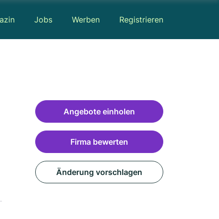
azin
Jobs
Werben
Registrieren
Angebote einholen
Firma bewerten
Änderung vorschlagen