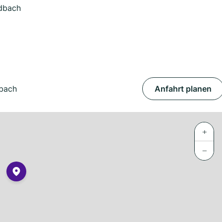
adbach
dbach
Anfahrt planen
+
−