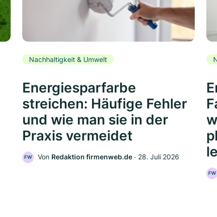
Nachhaltigkeit & Umwelt
N
Energiesparfarbe
E
streichen: Häufige Fehler
F
und wie man sie in der
w
Praxis vermeidet
p
l
Von
Redaktion firmenweb.de
‧
28. Juli 2026
FW
FW