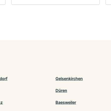
dorf
Gelsenkirchen
Düren
nz
Baesweiler