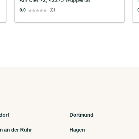
l
Am Clef 72, 42275 Wuppertal
(0)
0.0
dorf
Dortmund
m an der Ruhr
Hagen