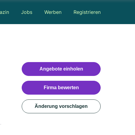
azin
Jobs
Werben
Registrieren
Angebote einholen
Firma bewerten
Änderung vorschlagen