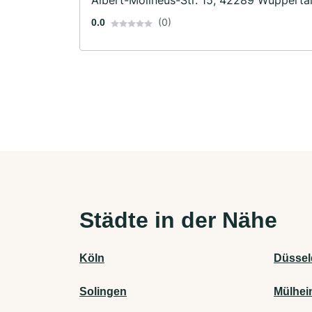
Albert-Molineus-Str. 15, 42289 Wupperta
(0)
0.0
Städte in der Nähe
Köln
Düssel
Solingen
Mülhei