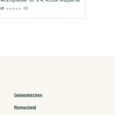
Heckinghauser Str. 8 A, 42289 Wuppertal
(0)
0.0
Gelsenkirchen
Remscheid