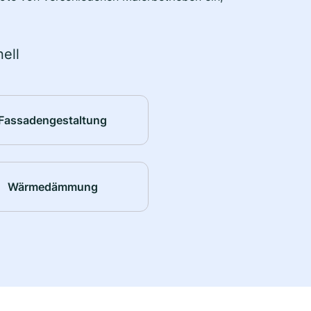
ell
Fassadengestaltung
Wärmedämmung