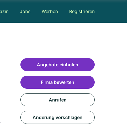
azin
Jobs
Werben
Registrieren
Angebote einholen
Firma bewerten
Anrufen
Änderung vorschlagen