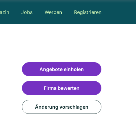
azin
Jobs
Werben
Registrieren
Angebote einholen
Firma bewerten
Änderung vorschlagen