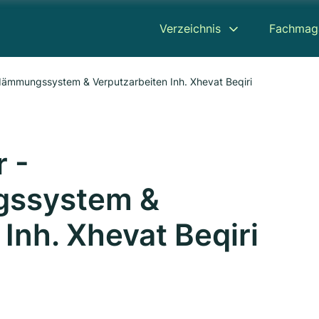
Verzeichnis
Fachmag
dämmungssystem & Verputzarbeiten Inh. Xhevat Beqiri
r -
ssystem &
Inh. Xhevat Beqiri