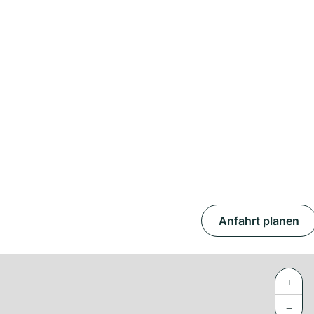
Anfahrt planen
+
−