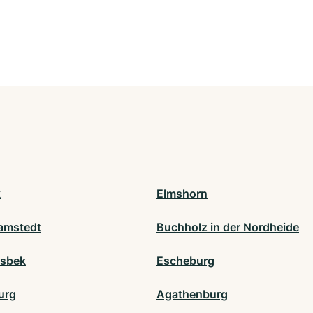
k
Elmshorn
amstedt
Buchholz in der Nordheide
sbek
Escheburg
urg
Agathenburg