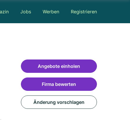
azin
Jobs
Werben
Registrieren
Angebote einholen
Firma bewerten
Änderung vorschlagen