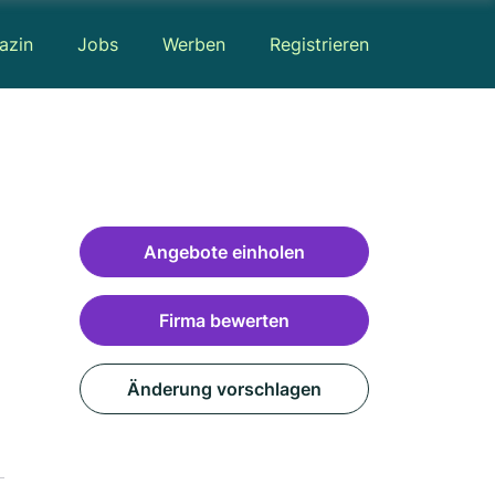
azin
Jobs
Werben
Registrieren
Angebote einholen
Firma bewerten
Änderung vorschlagen