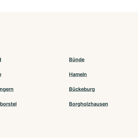
d
Bünde
e
Hameln
engern
Bückeburg
borstel
Borgholzhausen