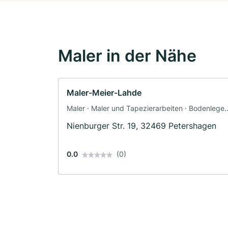
Maler in der Nähe
Maler-Meier-Lahde
Maler · Maler und Tapezierarbeiten · Bodenleger
· Fassadenarbeiten · Schimmelsanierung ·
Nienburger Str. 19, 32469 Petershagen
Tapezierer · Dämmung
0.0
(0)