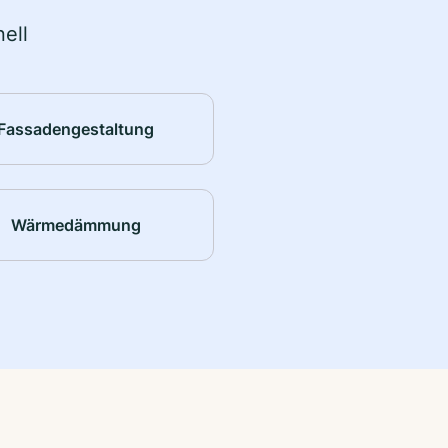
ell
Fassadengestaltung
Wärmedämmung