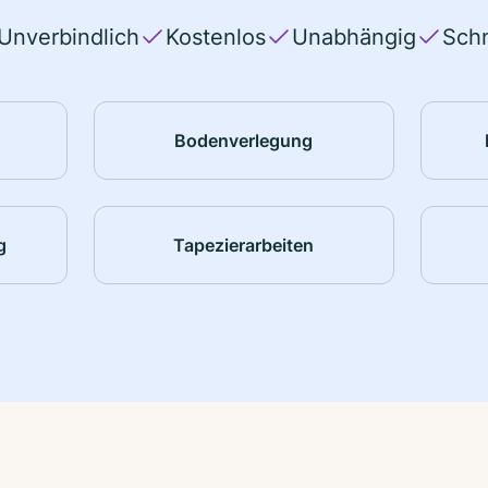
Unverbindlich
Kostenlos
Unabhängig
Schn
Bodenverlegung
g
Tapezierarbeiten