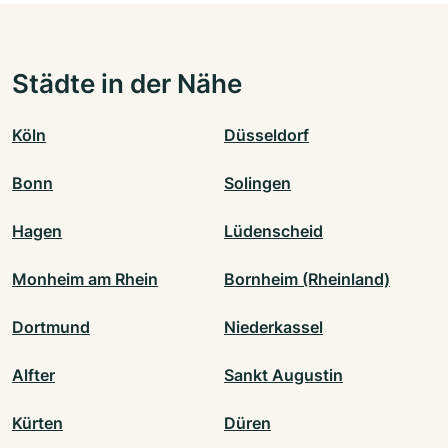
Städte in der Nähe
Köln
Düsseldorf
Bonn
Solingen
Hagen
Lüdenscheid
Monheim am Rhein
Bornheim (Rheinland)
Dortmund
Niederkassel
Alfter
Sankt Augustin
Kürten
Düren