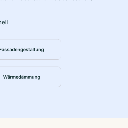
ell
Fassadengestaltung
Wärmedämmung