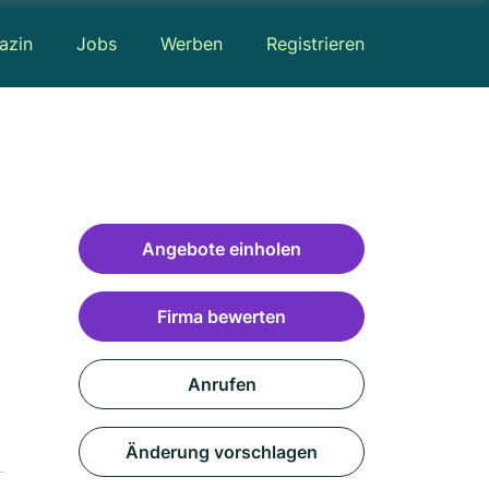
azin
Jobs
Werben
Registrieren
Angebote einholen
Firma bewerten
Anrufen
Änderung vorschlagen