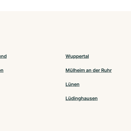
und
Wuppertal
en
Mülheim an der Ruhr
Lünen
Lüdinghausen