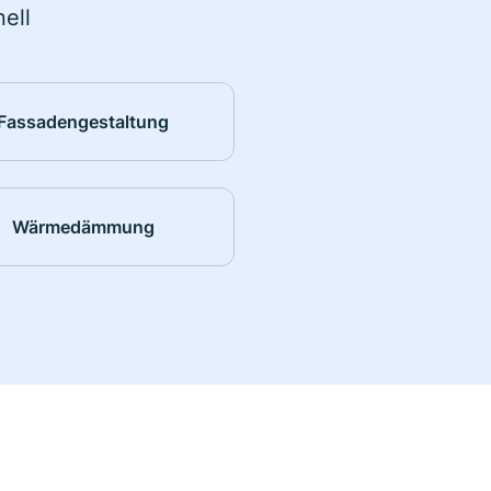
ell
Fassadengestaltung
Wärmedämmung