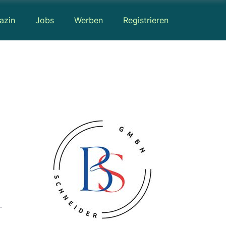
azin
Jobs
Werben
Registrieren