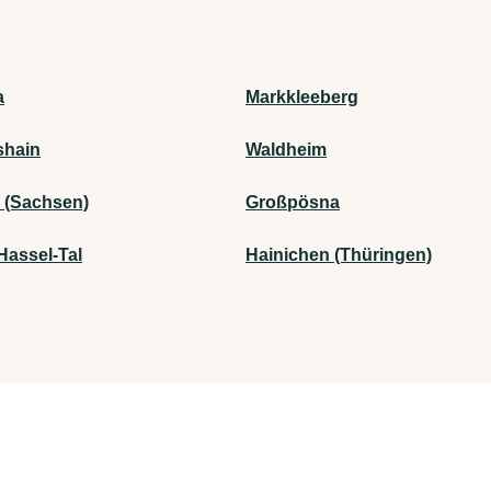
a
Markkleeberg
shain
Waldheim
 (Sachsen)
Großpösna
Hassel-Tal
Hainichen (Thüringen)