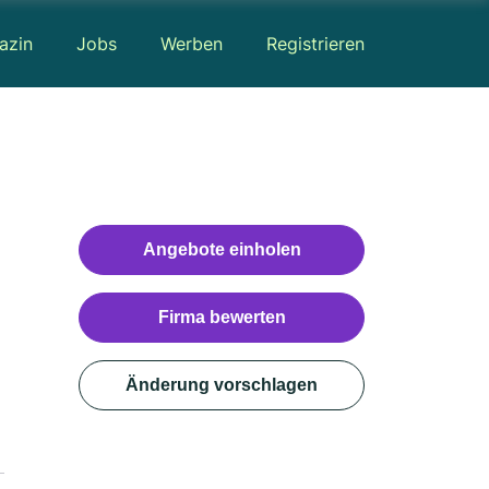
azin
Jobs
Werben
Registrieren
Angebote einholen
Firma bewerten
Änderung vorschlagen