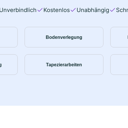
Unverbindlich
Kostenlos
Unabhängig
Schn
Bodenverlegung
g
Tapezierarbeiten