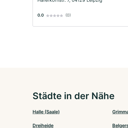
Haferkornstr. 7, 04129 Leipzig
0.0
(0)
Städte in der Nähe
Halle (Saale)
Grimm
Dreiheide
Belger