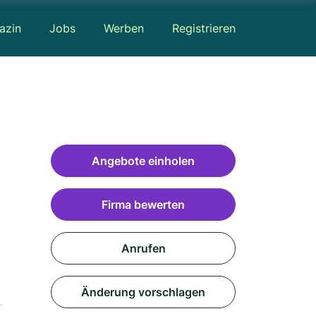
azin
Jobs
Werben
Registrieren
Angebote einholen
Firma bewerten
Anrufen
Änderung vorschlagen