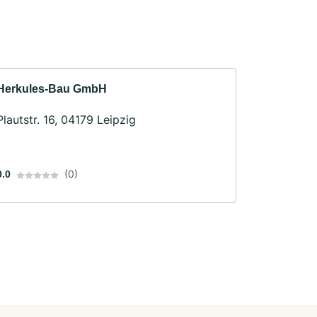
Herkules-Bau GmbH
Plautstr. 16, 04179 Leipzig
(0)
0.0