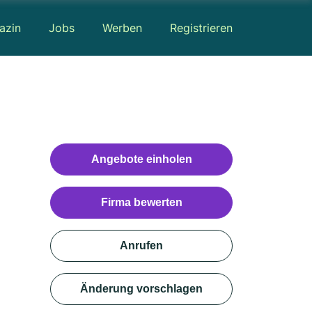
azin
Jobs
Werben
Registrieren
Angebote einholen
Firma bewerten
Anrufen
Änderung vorschlagen