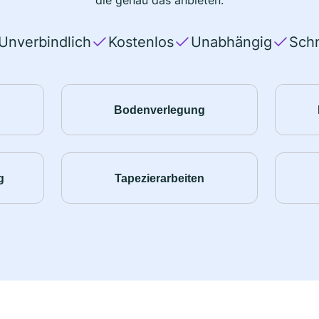
die genau das anbieten.
Unverbindlich
Kostenlos
Unabhängig
Schn
Bodenverlegung
g
Tapezierarbeiten