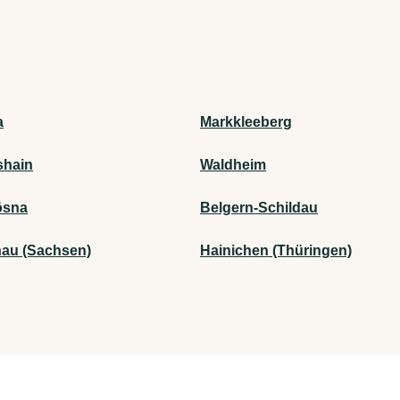
a
Markkleeberg
shain
Waldheim
ösna
Belgern-Schildau
nau (Sachsen)
Hainichen (Thüringen)