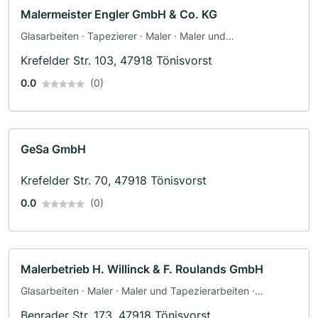
Malermeister Engler GmbH & Co. KG
Glasarbeiten · Tapezierer · Maler · Maler und
Tapezierarbeiten · Bodenleger · Fassadenarbeiten ·
Krefelder Str. 103, 47918 Tönisvorst
Schimmelsanierung · Dämmung
0.0
(0)
GeSa GmbH
Krefelder Str. 70, 47918 Tönisvorst
0.0
(0)
Malerbetrieb H. Willinck & F. Roulands GmbH
Glasarbeiten · Maler · Maler und Tapezierarbeiten ·
Schimmelsanierung
Benrader Str. 173, 47918 Tönisvorst