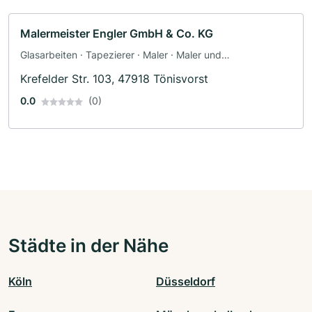
Malermeister Engler GmbH & Co. KG
Glasarbeiten · Tapezierer · Maler · Maler und
Tapezierarbeiten · Bodenleger · Fassadenarbeiten ·
Krefelder Str. 103, 47918 Tönisvorst
Schimmelsanierung · Dämmung
0.0
(0)
Städte in der Nähe
Köln
Düsseldorf