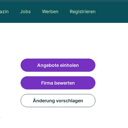
azin
Jobs
Werben
Registrieren
Angebote einholen
Firma bewerten
Änderung vorschlagen