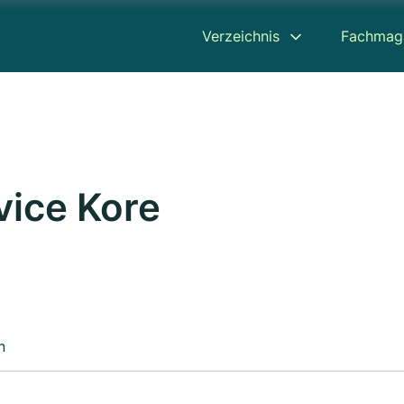
Verzeichnis
Fachmag
ice Kore
n