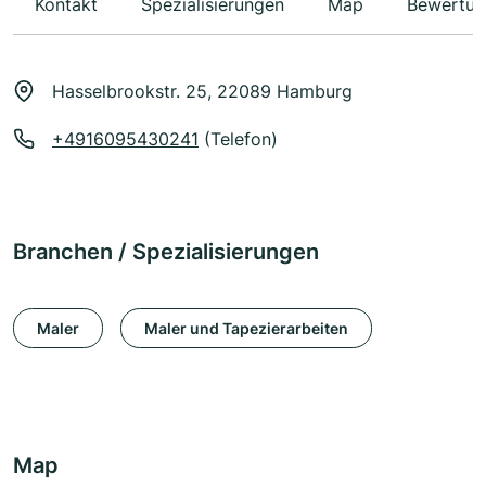
Kontakt
Spezialisierungen
Map
Bewertun
Hasselbrookstr. 25, 22089 Hamburg
+4916095430241
(Telefon)
Branchen / Spezialisierungen
Maler
Maler und Tapezierarbeiten
Map