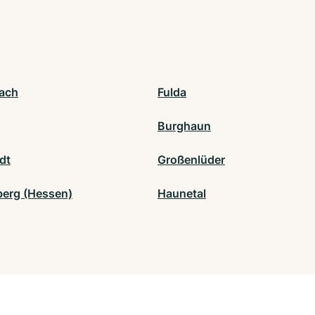
ach
Fulda
Burghaun
dt
Großenlüder
berg (Hessen)
Haunetal