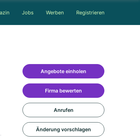
azin
Jobs
Werben
Registrieren
Angebote einholen
Firma bewerten
Anrufen
Änderung vorschlagen