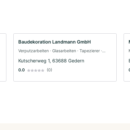
Baudekoration Landmann GmbH
Verputzarbeiten · Glasarbeiten · Tapezierer ·
Maler · Maler und Tapezierarbeiten ·
Kutscherweg 1, 63688 Gedern
Fassadenarbeiten · Dämmung
0.0
(0)