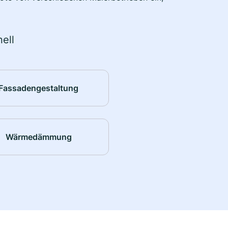
ell
Fassadengestaltung
Wärmedämmung