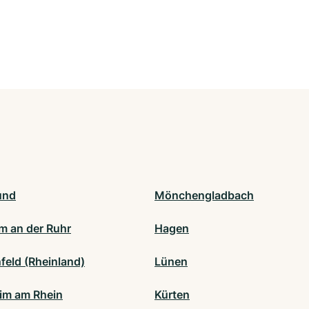
und
Mönchengladbach
m an der Ruhr
Hagen
feld (Rheinland)
Lünen
m am Rhein
Kürten