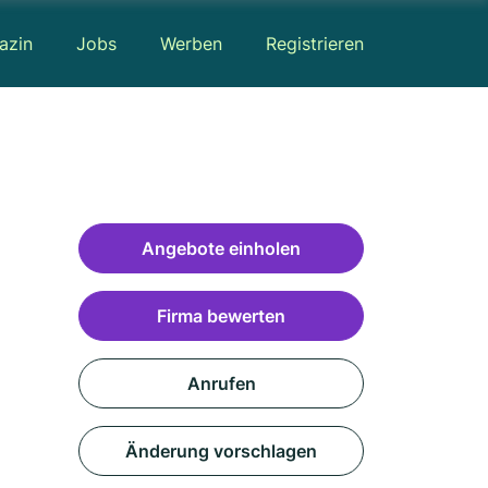
azin
Jobs
Werben
Registrieren
Angebote einholen
Firma bewerten
Anrufen
Änderung vorschlagen