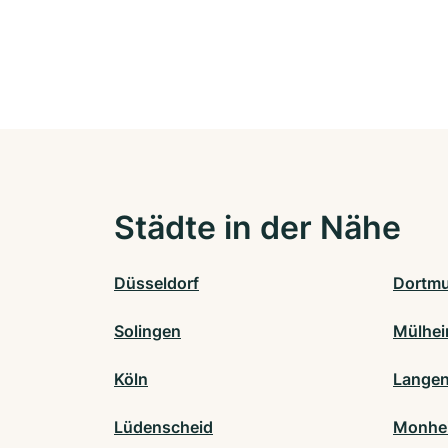
Städte in der Nähe
Düsseldorf
Dortm
Solingen
Mülhei
Köln
Langen
Lüdenscheid
Monhei