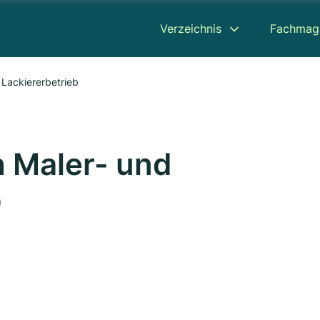
Verzeichnis
Fachmag
 Lackiererbetrieb
h Maler- und
b