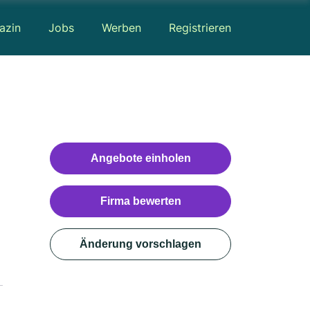
azin
Jobs
Werben
Registrieren
Angebote einholen
Firma bewerten
Änderung vorschlagen