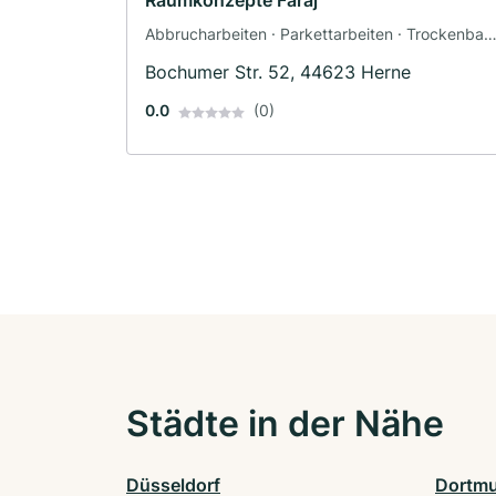
Raumkonzepte Faraj
Abbrucharbeiten · Parkettarbeiten · Trockenbau 
Fliesenleger · Renovierung · Tapezierer ·
Bochumer Str. 52, 44623 Herne
Hausmeisterservice
0.0
(0)
Städte in der Nähe
Düsseldorf
Dortm