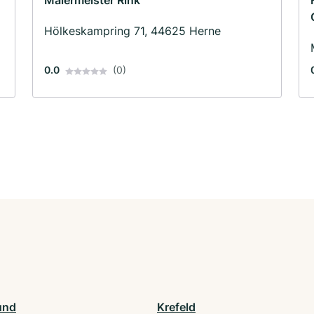
Malermeister Rink
·
Hölkeskampring 71, 44625 Herne
0.0
(0)
und
Krefeld