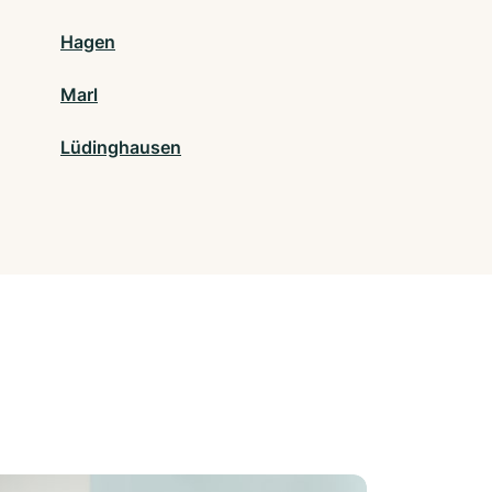
Hagen
Marl
Lüdinghausen