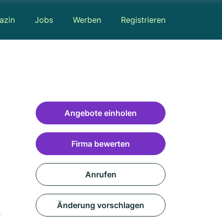
azin
Jobs
Werben
Registrieren
Angebote einholen
Firma bewerten
Anrufen
Änderung vorschlagen