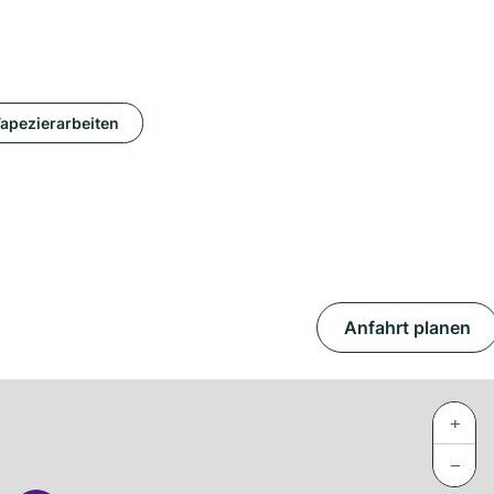
apezierarbeiten
Anfahrt planen
+
−