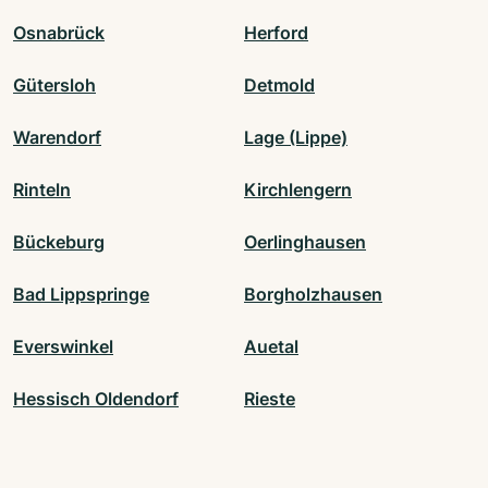
Osnabrück
Herford
Gütersloh
Detmold
Warendorf
Lage (Lippe)
Rinteln
Kirchlengern
Bückeburg
Oerlinghausen
Bad Lippspringe
Borgholzhausen
Everswinkel
Auetal
Hessisch Oldendorf
Rieste