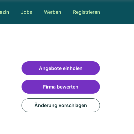
azin
Jobs
Werben
Registrieren
Angebote einholen
Firma bewerten
Änderung vorschlagen