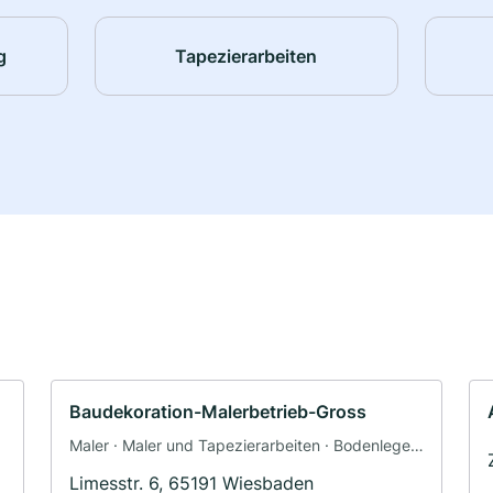
g
Tapezierarbeiten
Baudekoration-Malerbetrieb-Gross
Maler · Maler und Tapezierarbeiten · Bodenleger
· Fassadenarbeiten · Schimmelsanierung ·
Limesstr. 6, 65191 Wiesbaden
Tapezierer · Dämmung