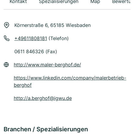
Kontakt
Spezialisierungen
Map
Bewertun
Körnerstraße 6, 65185 Wiesbaden
+49611808181
(Telefon)
0611 846326 (Fax)
http://www.maler-berghof.de/
https://www.linkedin.com/company/malerbetrieb-
berghof
http://a.berghof@igwu.de
Branchen / Spezialisierungen