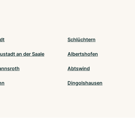
dt
Schlüchtern
ustadt an der Saale
Albertshofen
annsroth
Abtswind
nn
Dingolshausen