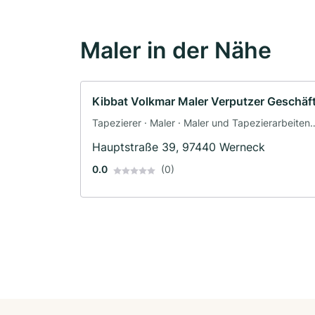
Maler in der Nähe
Kibbat Volkmar Maler Verputzer Geschäf
Tapezierer · Maler · Maler und Tapezierarbeiten 
Bodenleger · Fassadenarbeiten ·
Hauptstraße 39, 97440 Werneck
Schimmelsanierung · Dämmung
0.0
(0)