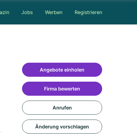
azin
Jobs
Werben
Registrieren
Angebote einholen
Firma bewerten
Anrufen
Änderung vorschlagen