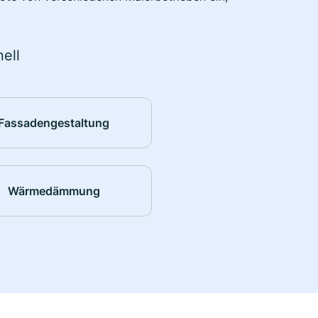
ell
Fassadengestaltung
Wärmedämmung