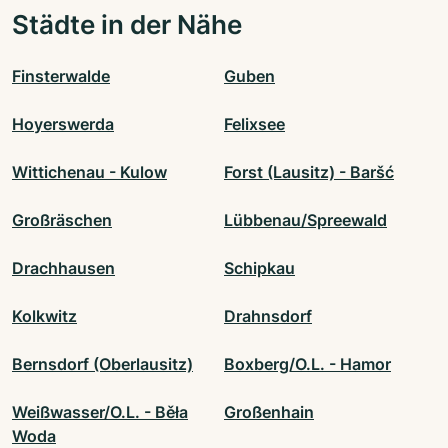
Städte in der Nähe
Finsterwalde
Guben
Hoyerswerda
Felixsee
Wittichenau - Kulow
Forst (Lausitz) - Baršć
Großräschen
Lübbenau/Spreewald
Drachhausen
Schipkau
Kolkwitz
Drahnsdorf
Bernsdorf (Oberlausitz)
Boxberg/O.L. - Hamor
Weißwasser/O.L. - Běła
Großenhain
Woda