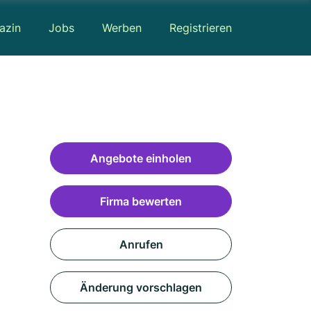
azin
Jobs
Werben
Registrieren
Angebote einholen
Firma bewerten
Anrufen
Änderung vorschlagen