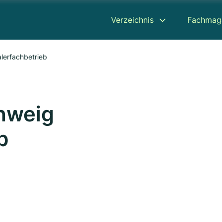
Verzeichnis
Fachmag
lerfachbetrieb
hweig
b