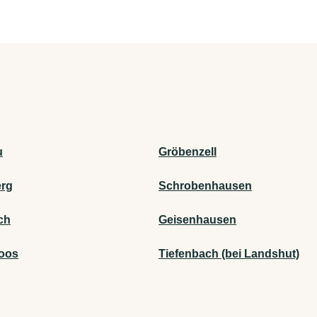
u
Gröbenzell
rg
Schrobenhausen
ch
Geisenhausen
oos
Tiefenbach (bei Landshut)