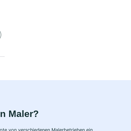
n Maler?
bote von verschiedenen Malerbetrieben ein,