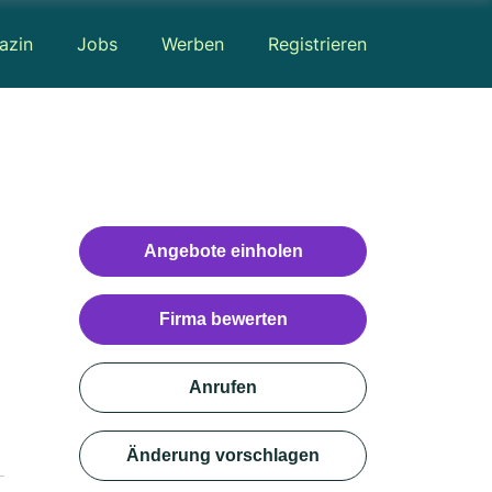
azin
Jobs
Werben
Registrieren
Angebote einholen
Firma bewerten
Anrufen
Änderung vorschlagen