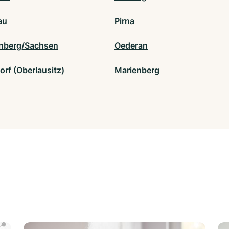
au
Pirna
nberg/Sachsen
Oederan
orf (Oberlausitz)
Marienberg