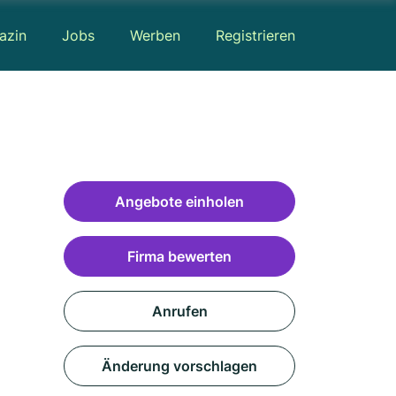
azin
Jobs
Werben
Registrieren
Angebote einholen
Firma bewerten
Anrufen
Änderung vorschlagen