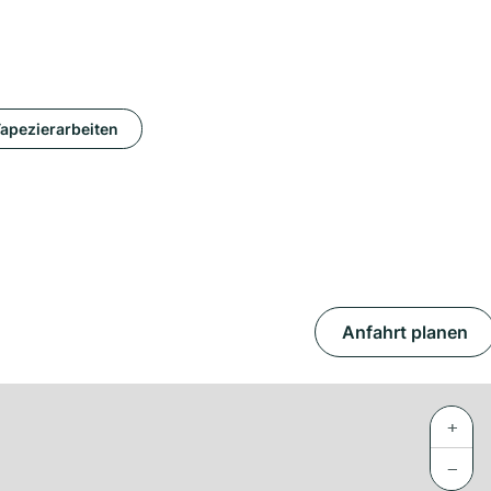
apezierarbeiten
Anfahrt planen
+
−