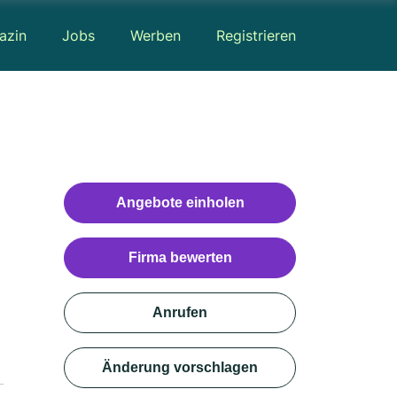
azin
Jobs
Werben
Registrieren
Angebote einholen
Firma bewerten
Anrufen
Änderung vorschlagen