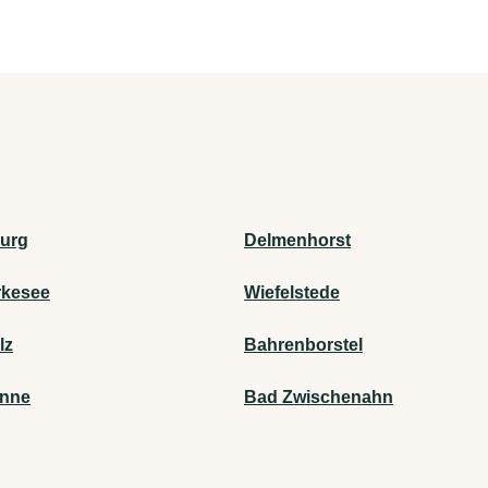
urg
Delmenhorst
rkesee
Wiefelstede
lz
Bahrenborstel
önne
Bad Zwischenahn