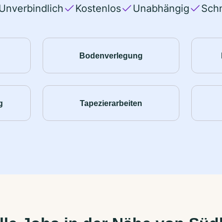
Unverbindlich
Kostenlos
Unabhängig
Schn
Bodenverlegung
g
Tapezierarbeiten