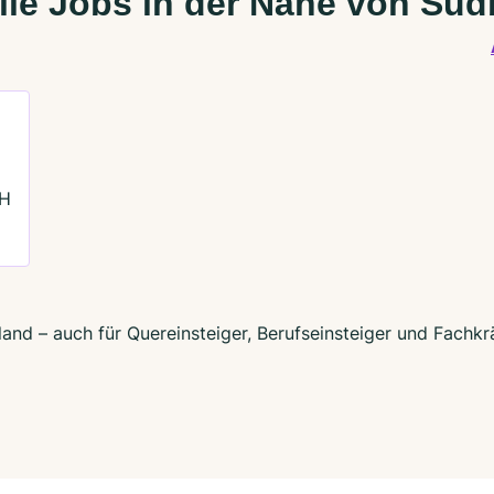
lle Jobs in der Nähe von Sü
bH
nd – auch für Quereinsteiger, Berufseinsteiger und Fachkr