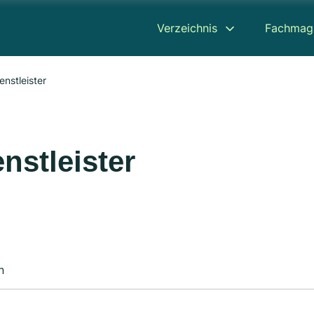
Verzeichnis
Fachmag
nstleister
stleister
n