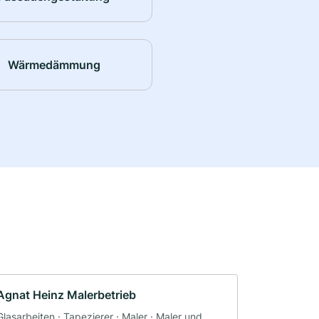
Wärmedämmung
Agnat Heinz Malerbetrieb
Glasarbeiten · Tapezierer · Maler · Maler und