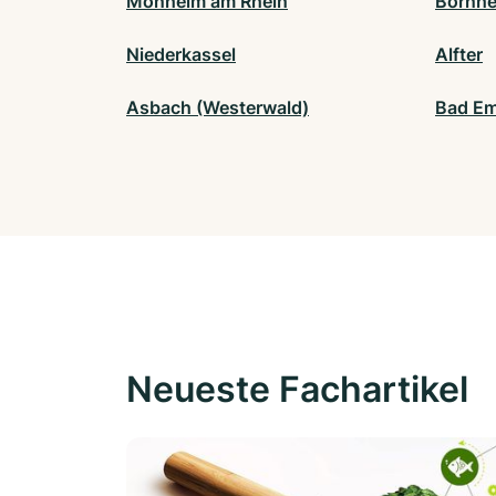
Monheim am Rhein
Bornhe
Niederkassel
Alfter
Asbach (Westerwald)
Bad E
Neueste Fachartikel