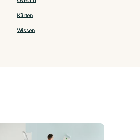
Overath
Kürten
Wissen