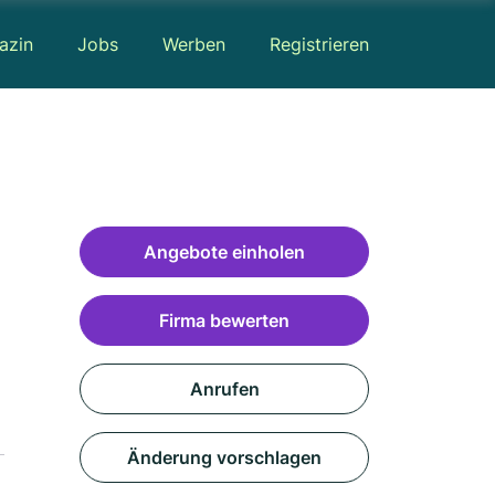
azin
Jobs
Werben
Registrieren
Angebote einholen
Firma bewerten
Anrufen
Änderung vorschlagen