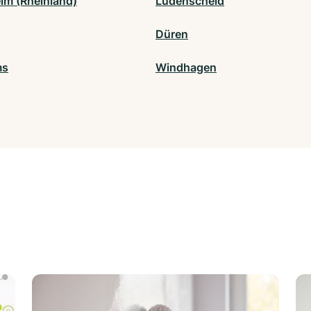
im (Rheinland)
Lüdenscheid
Düren
ms
Windhagen