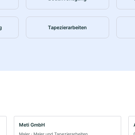
g
Tapezierarbeiten
Meti GmbH
·
Maler · Maler und Tapezierarbeiten