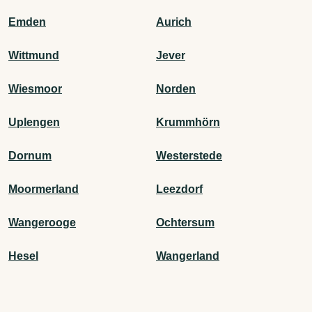
Emden
Aurich
Wittmund
Jever
Wiesmoor
Norden
Uplengen
Krummhörn
Dornum
Westerstede
Moormerland
Leezdorf
Wangerooge
Ochtersum
Hesel
Wangerland