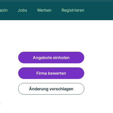
azin
Jobs
Werben
Registrieren
Angebote einholen
Firma bewerten
Änderung vorschlagen