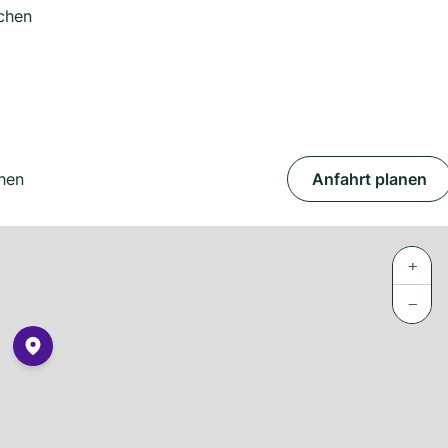
chen
hen
Anfahrt planen
+
−