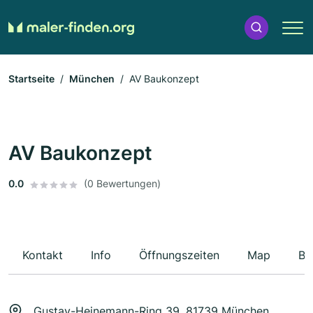
Startseite
München
AV Baukonzept
AV Baukonzept
0.0
(0 Bewertungen)
Kontakt
Info
Öffnungszeiten
Map
Be
Gustav-Heinemann-Ring 39, 81739 München