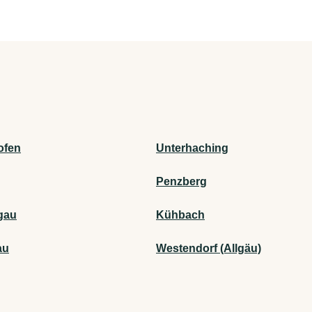
ofen
Unterhaching
Penzberg
gau
Kühbach
au
Westendorf (Allgäu)