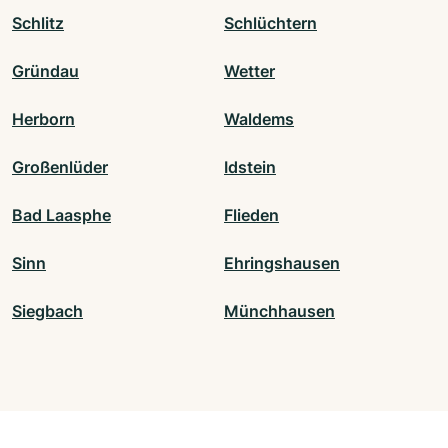
Schlitz
Schlüchtern
Gründau
Wetter
Herborn
Waldems
Großenlüder
Idstein
Bad Laasphe
Flieden
Sinn
Ehringshausen
Siegbach
Münchhausen