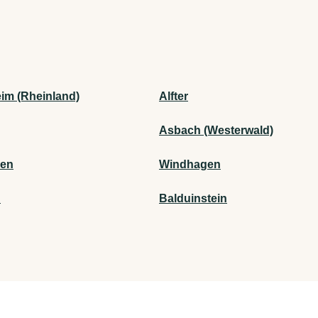
im (Rheinland)
Alfter
Asbach (Westerwald)
gen
Windhagen
n
Balduinstein