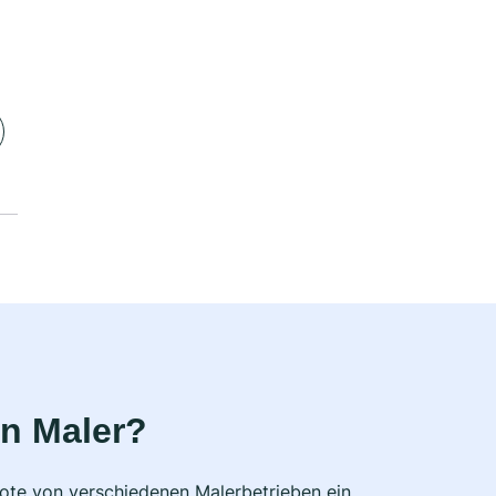
n Maler?
bote von verschiedenen Malerbetrieben ein,