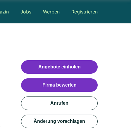
azin
Jobs
Werben
Registrieren
Angebote einholen
Firma bewerten
Anrufen
Änderung vorschlagen