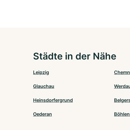
Städte in der Nähe
Leipzig
Chemn
Glauchau
Werda
Heinsdorfergrund
Belger
Oederan
Böhlen