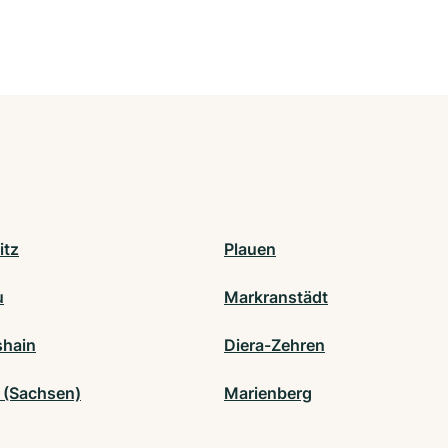
itz
Plauen
u
Markranstädt
shain
Diera-Zehren
 (Sachsen)
Marienberg