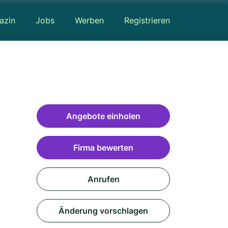
azin
Jobs
Werben
Registrieren
Angebote einholen
Firma bewerten
Anrufen
Änderung vorschlagen