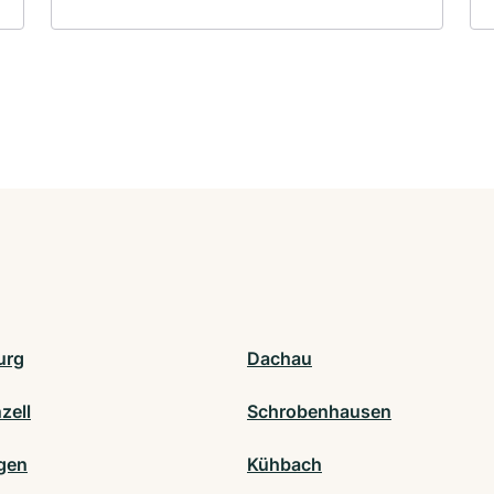
urg
Dachau
zell
Schrobenhausen
gen
Kühbach