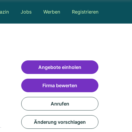
azin
Jobs
Werben
Registrieren
Angebote einholen
Firma bewerten
Anrufen
Änderung vorschlagen