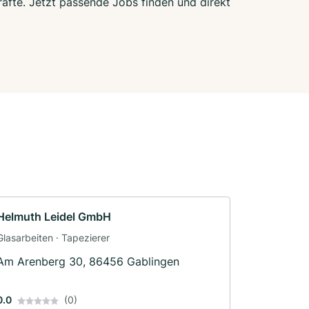
räfte. Jetzt passende Jobs finden und direkt
Helmuth Leidel GmbH
Glasarbeiten · Tapezierer
Am Arenberg 30, 86456 Gablingen
0.0
(0)