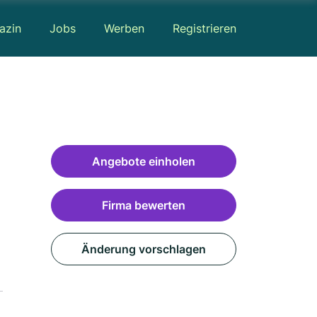
azin
Jobs
Werben
Registrieren
Angebote einholen
Firma bewerten
Änderung vorschlagen