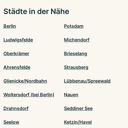
Städte in der Nähe
Berlin
Potsdam
Ludwigsfelde
Michendorf
Oberkrämer
Brieselang
Ahrensfelde
Strausberg
Glienicke/Nordbahn
Lübbenau/Spreewald
Woltersdorf (bei Berlin)
Nauen
Drahnsdorf
Seddiner See
Seelow
Ketzin/Havel