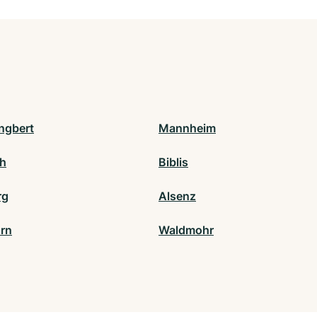
Ingbert
Mannheim
h
Biblis
rg
Alsenz
rn
Waldmohr