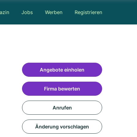
azin
Jobs
Werben
Registrieren
Angebote einholen
Firma bewerten
Anrufen
Änderung vorschlagen