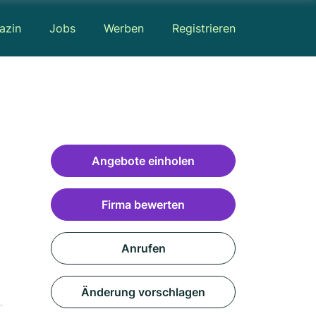
azin
Jobs
Werben
Registrieren
Angebote einholen
Firma bewerten
Anrufen
Änderung vorschlagen