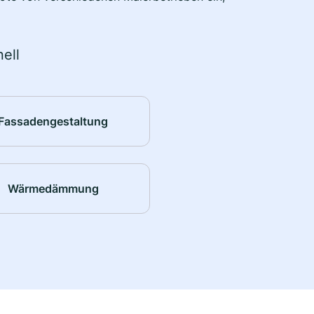
ell
Fassadengestaltung
Wärmedämmung