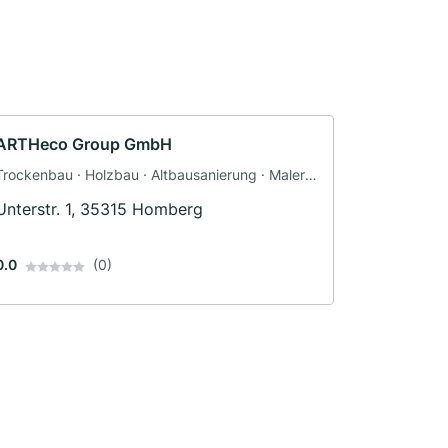
ARTHeco Group GmbH
Trockenbau · Holzbau · Altbausanierung · Maler ·
Tapezierer · Bodenleger · Fliesenleger
Unterstr. 1, 35315 Homberg
0.0
(0)