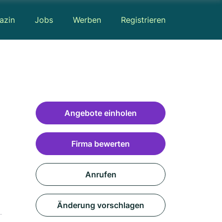
azin
Jobs
Werben
Registrieren
Angebote einholen
Firma bewerten
Anrufen
Änderung vorschlagen