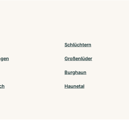
Schlüchtern
ngen
Großenlüder
Burghaun
ch
Haunetal