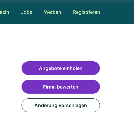
azin
Jobs
Werben
Registrieren
Angebote einholen
Firma bewerten
Änderung vorschlagen