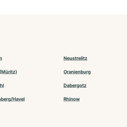
m
Neustrelitz
(Müritz)
Oranienburg
hl
Dabergotz
nberg/Havel
Rhinow