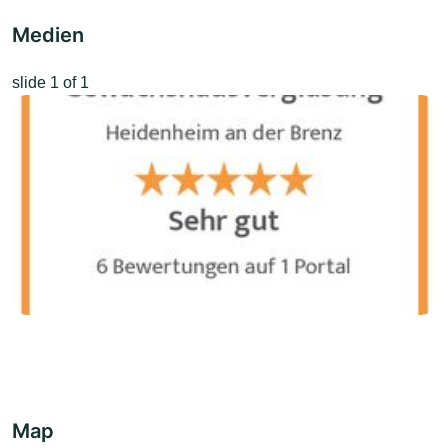
Medien
slide
1
of 1
Map